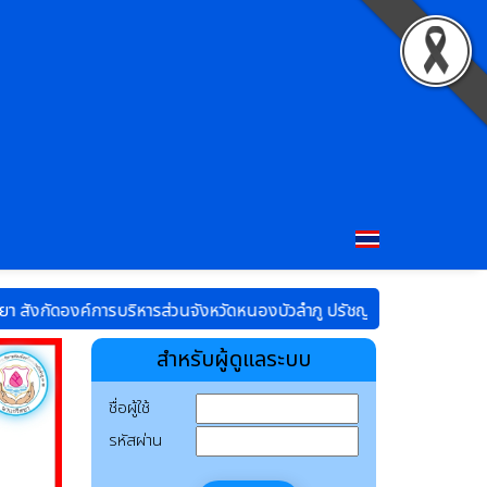
ดองค์การบริหารส่วนจังหวัดหนองบัวลำภู
ปรัชญาโรงเรียน : นตฺ ถิ ปญฺญา 
สำหรับผู้ดูแลระบบ
ชื่อผู้ใช้
รหัสผ่าน