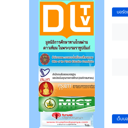
บอร์ด
เว็บบอ