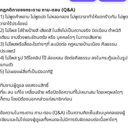
กฎกติกาของกระดาน ถาม-ตอบ (Q&A)
1) ไม่พูดคำหยาบ ไม่พูดปด ไม่หลอกลวง ไม่พูดวาจาทำให้แตกร้าวกัน ไม่พูด
วาจาไร้ประโยชน์
2) ไม่โพส ใส่ร้ายป้ายสี เสียดสี ในสิ่งไม่เป็นความจริง บิดเบือน ตำหนิติ
เตียน จาบจ้วงพระรัตนตรัย หรือ บุคคลใดๆ ในทางเสียหาย
3) ไม่โพสหรือสื่ออะไรต่างๆที่ ละเมิดต่อ กฎหมายบ้านเมือง ศีลธรรม
ประเพณี
4) ไม่โพส รูป วิดีโอคลิป โป๊ ล่อแหลม ขัดต่อศีลธรรม ลงในกระทู้และในรูป
แทนตัว
5) ไม่เผยแผ่สิ่งที่เป็นมิจฉาทิฐิ
ทีมงานผู้ดูแล ขอสงวนสิทธิ์
ที่จะ ลบ แก้ไข เคลื่อนย้าย หรือปิดข้อความที่ไม่เหมาะสม โดยเหตุผลใดๆ
ก็ตาม โดยมิต้องบอกกล่าวแก่สมาชิกก่อน
ข้อความในกระดาน ถาม-ตอบ (Q&A) เป็นความคิดเห็นส่วนบุคคลของผู้
เขียนและไม่ใช่ของผู้ดูแลทั้งหมดจะไม่มีการรับผิดชอบต่อเนื้อหาใดๆ